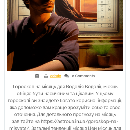
admin
0 Comments
Гороскоп на місяць для Водолія Водолії, місяць
обіцяє бути насиченим та цікавим! У цьому
гороскопі ви знайдете багато корисної інформації,
яка допоможе вам краще зрозуміти себе та своє
оточення. Для детального прогнозу на місяць
завітайте на https://astroua.in.ua/goroskop-na-
misyats/. Загальні тенденції місяця Цей місяць для