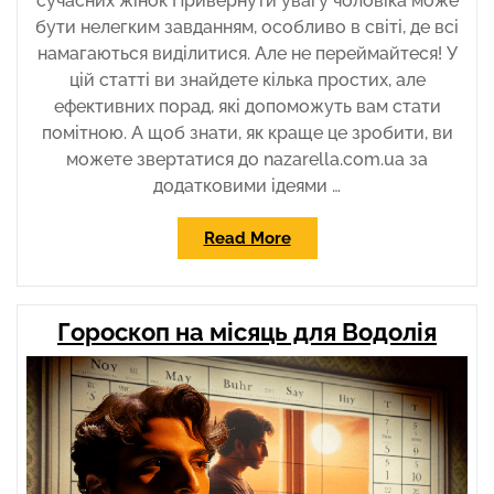
сучасних жінок Привернути увагу чоловіка може
бути нелегким завданням, особливо в світі, де всі
намагаються виділитися. Але не переймайтеся! У
цій статті ви знайдете кілька простих, але
ефективних порад, які допоможуть вам стати
помітною. А щоб знати, як краще це зробити, ви
можете звертатися до nazarella.com.ua за
додатковими ідеями …
“Як
Read More
привернути
увагу
чоловіка”
Гороскоп на місяць для Водолія