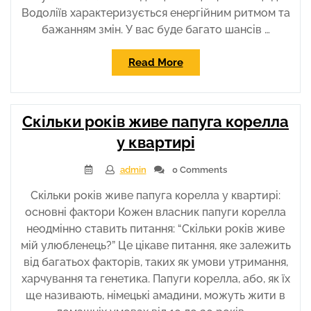
Водоліїв характеризується енергійним ритмом та
бажанням змін. У вас буде багато шансів …
“Гороскоп
Read More
на
місяць
для
Скільки років живе папуга корелла
Водолія”
у квартирі
admin
0 Comments
Скільки років живе папуга корелла у квартирі:
основні фактори Кожен власник папуги корелла
неодмінно ставить питання: “Скільки років живе
мій улюбленець?” Це цікаве питання, яке залежить
від багатьох факторів, таких як умови утримання,
харчування та генетика. Папуги корелла, або, як їх
ще називають, німецькі амадини, можуть жити в