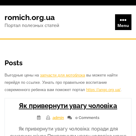
Skip
to
romich.org.ua
content
Портал полезных статей
Menu
Posts
Выгодные цены на
запчасти для мотоблока
вы можете найти
перейдя по ссылке. Узнать про правильное воспитание
современного ребенка вам поможет портал
https://ango.org.ua/
.
Як привернути увагу чоловіка
admin
0 Comments
Як привернути увагу чоловіка: поради для